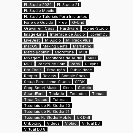
FL Studio 2024
FL Studio 21
FL Studio Mobile
FL Studio Tutoriais Para Iniciantes
Fone de Ouvido
Free
G-Unit
Gravar em Casa
Hardware
Home-Studio
Image-Line
Interface de Áudio
JovemCJ
LiveBeat
M-Audio
M-Track Plus
macOS
Making Beats
Marketing
Metro Boomin
Microfone
MIDI
Mixagem
Monitores de Áudio
MPC
MPD
Pack's de Som
Pads
Plugins
Pro Tools
Produção
Publicidade
Reaper
Review
Sample Packs
Setup Para Home-Studio
SFDK
Shop Smart Music
Skins
Sorteio
SoundFont
Teclado
Teclados
Temas
Toca Discos
Tutoriais
Tutoriais de FL Studio 20
Tutoriais de FL Studio 21
Tutoriais FL Studio Mobile
UK Drill
Unboxing
Vídeos
Violão
Virtual DJ
Virtual DJ 8