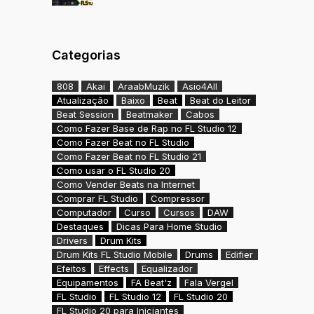
Categorias
808
Akai
AraabMuzik
Asio4All
Atualização
Baixo
Beat
Beat do Leitor
Beat Session
Beatmaker
Cabos
Como Fazer Base de Rap no FL Studio 12
Como Fazer Beat no FL Studio
Como Fazer Beat no FL Studio 21
Como usar o FL Studio 20
Como Vender Beats na Internet
Comprar FL Studio
Compressor
Computador
Curso
Cursos
DAW
Destaques
Dicas Para Home Studio
Drivers
Drum Kits
Drum Kits FL Studio Mobile
Drums
Edifier
Efeitos
Effects
Equalizador
Equipamentos
FA Beat'z
Fala Vergel
FL Studio
FL Studio 12
FL Studio 20
FL Studio 20 para Iniciantes