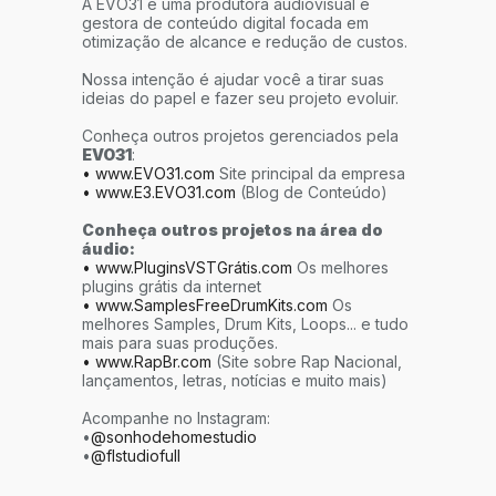
A EVO31 é uma produtora audiovisual e
gestora de conteúdo digital focada em
otimização de alcance e redução de custos.
Nossa intenção é ajudar você a tirar suas
ideias do papel e fazer seu projeto evoluir.
Conheça outros projetos gerenciados pela
EVO31
:
• www.EVO31.com
Site principal da empresa
• www.E3.EVO31.com
(Blog de Conteúdo)
Conheça outros projetos na área do
áudio:
• www.PluginsVSTGrátis.com
Os melhores
plugins grátis da internet
• www.SamplesFreeDrumKits.com
Os
melhores Samples, Drum Kits, Loops... e tudo
mais para suas produções.
• www.RapBr.com
(Site sobre Rap Nacional,
lançamentos, letras, notícias e muito mais)
Acompanhe no Instagram:
•
@sonhodehomestudio
•
@flstudiofull