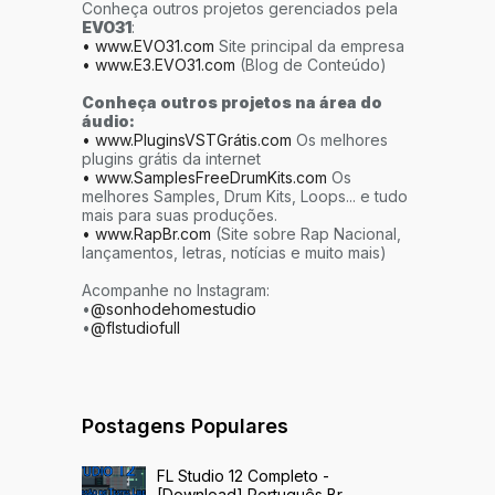
Conheça outros projetos gerenciados pela
EVO31
:
• www.EVO31.com
Site principal da empresa
• www.E3.EVO31.com
(Blog de Conteúdo)
Conheça outros projetos na área do
áudio:
• www.PluginsVSTGrátis.com
Os melhores
plugins grátis da internet
• www.SamplesFreeDrumKits.com
Os
melhores Samples, Drum Kits, Loops... e tudo
mais para suas produções.
• www.RapBr.com
(Site sobre Rap Nacional,
lançamentos, letras, notícias e muito mais)
Acompanhe no Instagram:
•
@sonhodehomestudio
•
@flstudiofull
Postagens Populares
FL Studio 12 Completo -
[Download] Português Br