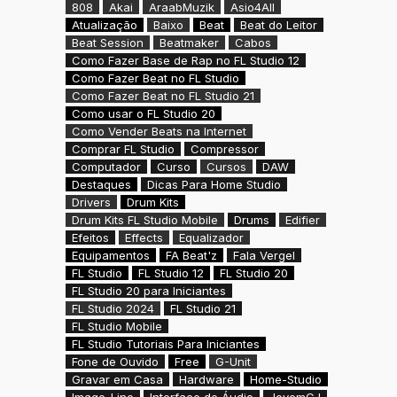
808
Akai
AraabMuzik
Asio4All
Atualização
Baixo
Beat
Beat do Leitor
Beat Session
Beatmaker
Cabos
Como Fazer Base de Rap no FL Studio 12
Como Fazer Beat no FL Studio
Como Fazer Beat no FL Studio 21
Como usar o FL Studio 20
Como Vender Beats na Internet
Comprar FL Studio
Compressor
Computador
Curso
Cursos
DAW
Destaques
Dicas Para Home Studio
Drivers
Drum Kits
Drum Kits FL Studio Mobile
Drums
Edifier
Efeitos
Effects
Equalizador
Equipamentos
FA Beat'z
Fala Vergel
FL Studio
FL Studio 12
FL Studio 20
FL Studio 20 para Iniciantes
FL Studio 2024
FL Studio 21
FL Studio Mobile
FL Studio Tutoriais Para Iniciantes
Fone de Ouvido
Free
G-Unit
Gravar em Casa
Hardware
Home-Studio