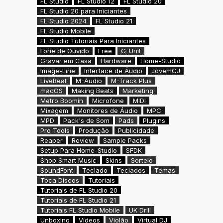
FL Studio
FL Studio 12
FL Studio 20
FL Studio 20 para Iniciantes
FL Studio 2024
FL Studio 21
FL Studio Mobile
FL Studio Tutoriais Para Iniciantes
Fone de Ouvido
Free
G-Unit
Gravar em Casa
Hardware
Home-Studio
Image-Line
Interface de Áudio
JovemCJ
LiveBeat
M-Audio
M-Track Plus
macOS
Making Beats
Marketing
Metro Boomin
Microfone
MIDI
Mixagem
Monitores de Áudio
MPC
MPD
Pack's de Som
Pads
Plugins
Pro Tools
Produção
Publicidade
Reaper
Review
Sample Packs
Setup Para Home-Studio
SFDK
Shop Smart Music
Skins
Sorteio
SoundFont
Teclado
Teclados
Temas
Toca Discos
Tutoriais
Tutoriais de FL Studio 20
Tutoriais de FL Studio 21
Tutoriais FL Studio Mobile
UK Drill
Unboxing
Vídeos
Violão
Virtual DJ