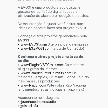
A EVO31 é uma produtora audiovisual e
gestora de conteúdo digital focada em
otimização de alcance e redução de custos.
Nossa intenção é ajudar você a tirar suas
ideias do papel e fazer seu projeto evoluir.
Conheça outros projetos gerenciados pela
EVO31
:
• www.EVO31.com
Site principal da empresa
• www.E3.EVO31.com
(Blog de Conteúdo)
Conheça outros projetos na área do
áudio:
• www.PluginsVSTGrátis.com
Os melhores
plugins grátis da internet
• www.SamplesFreeDrumKits.com
Os
melhores Samples, Drum Kits, Loops... e tudo
mais para suas produções.
• www.RapBr.com
(Site sobre Rap Nacional,
lançamentos, letras, notícias e muito mais)
Acompanhe no Instagram:
•
@sonhodehomestudio
•
@flstudiofull