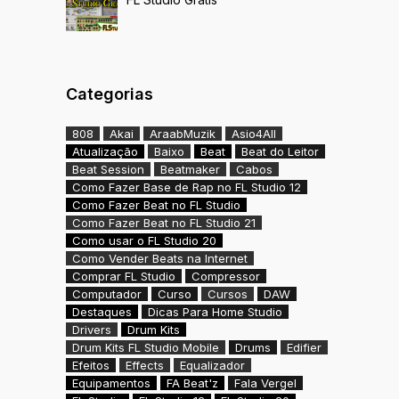
Categorias
808
Akai
AraabMuzik
Asio4All
Atualização
Baixo
Beat
Beat do Leitor
Beat Session
Beatmaker
Cabos
Como Fazer Base de Rap no FL Studio 12
Como Fazer Beat no FL Studio
Como Fazer Beat no FL Studio 21
Como usar o FL Studio 20
Como Vender Beats na Internet
Comprar FL Studio
Compressor
Computador
Curso
Cursos
DAW
Destaques
Dicas Para Home Studio
Drivers
Drum Kits
Drum Kits FL Studio Mobile
Drums
Edifier
Efeitos
Effects
Equalizador
Equipamentos
FA Beat'z
Fala Vergel