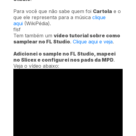
Para você que não sabe quem foi
Cartola
e o
que ele representa para a música
clique
aqui
(WikiPédia).
flsf
Tem também um
vídeo tutorial sobre como
samplear no FL Studio
.
Clique aqui e veja
.
Adicionei o sample no FL Studio, mapeei
no Slicex e configurei nos pads da MPD
.
Veja o vídeo abaixo: