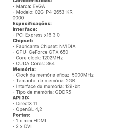
Características:
- Marca: EVGA
- Modelo: 02G-P4-2653-KR
0000
Especificações:
Interface:
- PCI Express x16 3,0
Chipset:
- Fabricante Chipset: NVIDIA
- GPU: GeForce GTX 650
- Core clock: 1202MHz
- CUDA Cores: 384
Memória:
- Clock da memória eficaz: 5000MHz
- Tamanho da memória: 2GB
- Interface de memória: 128-bit
- Tipo de memória: GDDR5
API 3D:
- DirectX 11
- OpenGL 4,2
Portas:
- 1 x mini HDMI
- 2 x DVI