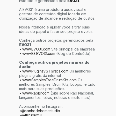
Este site é gerenciado pela
EVO31
.
A EVO31 é uma produtora audiovisual e
gestora de conteúdo digital focada em
otimização de alcance e redução de custos.
Nossa intenção é ajudar você a tirar suas
ideias do papel e fazer seu projeto evoluir.
Conheça outros projetos gerenciados pela
EVO31
:
• www.EVO31.com
Site principal da empresa
• www.E3.EVO31.com
(Blog de Conteúdo)
Conheça outros projetos na área do
áudio:
• www.PluginsVSTGrátis.com
Os melhores
plugins grátis da internet
• www.SamplesFreeDrumKits.com
Os
melhores Samples, Drum Kits, Loops... e tudo
mais para suas produções.
• www.RapBr.com
(Site sobre Rap Nacional,
lançamentos, letras, notícias e muito mais)
Acompanhe no Instagram:
•
@sonhodehomestudio
•
@flstudiofull