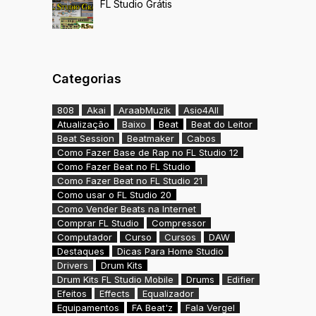
FL Studio Grátis
Categorias
808
Akai
AraabMuzik
Asio4All
Atualização
Baixo
Beat
Beat do Leitor
Beat Session
Beatmaker
Cabos
Como Fazer Base de Rap no FL Studio 12
Como Fazer Beat no FL Studio
Como Fazer Beat no FL Studio 21
Como usar o FL Studio 20
Como Vender Beats na Internet
Comprar FL Studio
Compressor
Computador
Curso
Cursos
DAW
Destaques
Dicas Para Home Studio
Drivers
Drum Kits
Drum Kits FL Studio Mobile
Drums
Edifier
Efeitos
Effects
Equalizador
Equipamentos
FA Beat'z
Fala Vergel