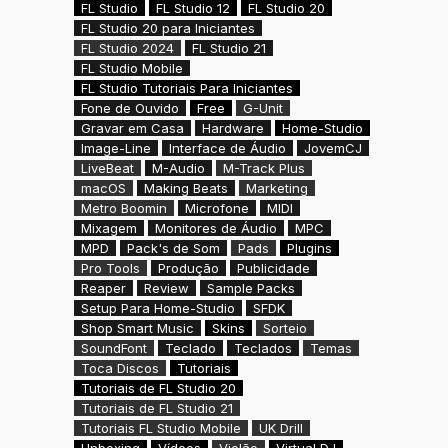
FL Studio
FL Studio 12
FL Studio 20
FL Studio 20 para Iniciantes
FL Studio 2024
FL Studio 21
FL Studio Mobile
FL Studio Tutoriais Para Iniciantes
Fone de Ouvido
Free
G-Unit
Gravar em Casa
Hardware
Home-Studio
Image-Line
Interface de Áudio
JovemCJ
LiveBeat
M-Audio
M-Track Plus
macOS
Making Beats
Marketing
Metro Boomin
Microfone
MIDI
Mixagem
Monitores de Áudio
MPC
MPD
Pack's de Som
Pads
Plugins
Pro Tools
Produção
Publicidade
Reaper
Review
Sample Packs
Setup Para Home-Studio
SFDK
Shop Smart Music
Skins
Sorteio
SoundFont
Teclado
Teclados
Temas
Toca Discos
Tutoriais
Tutoriais de FL Studio 20
Tutoriais de FL Studio 21
Tutoriais FL Studio Mobile
UK Drill