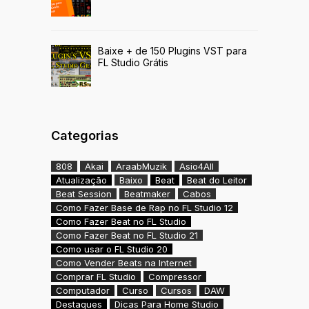
Baixe + de 150 Plugins VST para
FL Studio Grátis
Categorias
808
Akai
AraabMuzik
Asio4All
Atualização
Baixo
Beat
Beat do Leitor
Beat Session
Beatmaker
Cabos
Como Fazer Base de Rap no FL Studio 12
Como Fazer Beat no FL Studio
Como Fazer Beat no FL Studio 21
Como usar o FL Studio 20
Como Vender Beats na Internet
Comprar FL Studio
Compressor
Computador
Curso
Cursos
DAW
Destaques
Dicas Para Home Studio