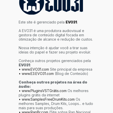
Este site é gerenciado pela
EVO31
.
A EVO31 é uma produtora audiovisual e
gestora de conteúdo digital focada em
otimização de alcance e redução de custos.
Nossa intenção é ajudar você a tirar suas
ideias do papel e fazer seu projeto evoluir.
Conheça outros projetos gerenciados pela
EVO31
:
• www.EVO31.com
Site principal da empresa
• www.E3.EVO31.com
(Blog de Conteúdo)
Conheça outros projetos na área do
áudio:
• www.PluginsVSTGrátis.com
Os melhores
plugins grátis da internet
• www.SamplesFreeDrumKits.com
Os
melhores Samples, Drum Kits, Loops... e tudo
mais para suas produções.
• www.RapBr.com
(Site sobre Rap Nacional,