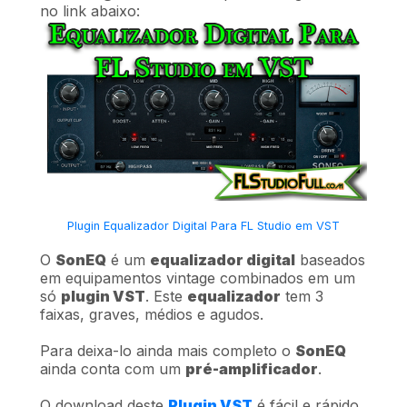
no link abaixo:
Plugin Equalizador Digital Para FL Studio em VST
O
SonEQ
é um
equalizador digital
baseados
em equipamentos vintage combinados em um
só
plugin VST
. Este
equalizador
tem 3
faixas, graves, médios e agudos.
Para deixa-lo ainda mais completo o
SonEQ
ainda conta com um
pré-amplificador
.
O download deste
Plugin VST
é fácil e rápido,