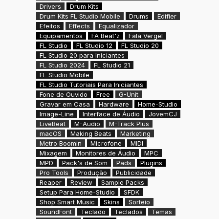
Drivers
Drum Kits
Drum Kits FL Studio Mobile
Drums
Edifier
Efeitos
Effects
Equalizador
Equipamentos
FA Beat'z
Fala Vergel
FL Studio
FL Studio 12
FL Studio 20
FL Studio 20 para Iniciantes
FL Studio 2024
FL Studio 21
FL Studio Mobile
FL Studio Tutoriais Para Iniciantes
Fone de Ouvido
Free
G-Unit
Gravar em Casa
Hardware
Home-Studio
Image-Line
Interface de Áudio
JovemCJ
LiveBeat
M-Audio
M-Track Plus
macOS
Making Beats
Marketing
Metro Boomin
Microfone
MIDI
Mixagem
Monitores de Áudio
MPC
MPD
Pack's de Som
Pads
Plugins
Pro Tools
Produção
Publicidade
Reaper
Review
Sample Packs
Setup Para Home-Studio
SFDK
Shop Smart Music
Skins
Sorteio
SoundFont
Teclado
Teclados
Temas